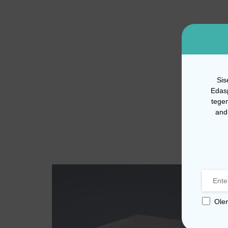
Sis
Edasp
tege
andm
Ole