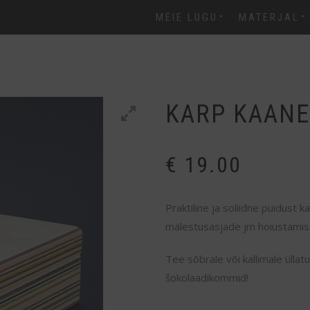
MEIE LUGU
MATERJAL
KARP KAANE
€
19.00
Praktiline ja soliidne puidust 
mälestusasjade jm hoiustamise
Tee sõbrale või kallimale üllat
šokolaadikommid!