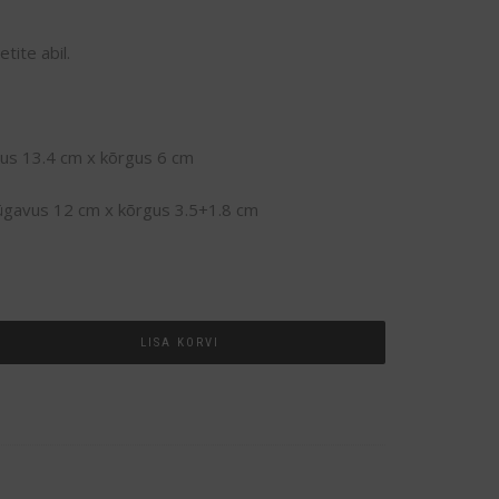
tite abil.
vus 13.4 cm x kõrgus 6 cm
sügavus 12 cm x kõrgus 3.5+1.8 cm
LISA KORVI