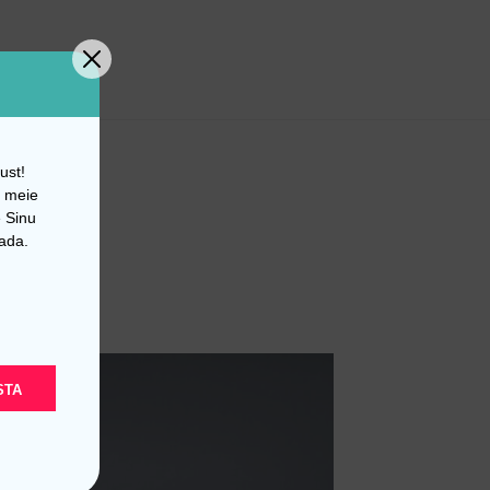
ust!
d meie
 Sinu
dada.
STA