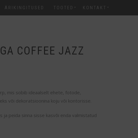
ÄRIKINGITUSED
TOOTED
KONTAKT
GA COFFEE JAZZ
karp, mis sobib ideaalselt ehete, fotode,
ks või dekoratsioonina koju või kontorisse.
us ja peida sinna sisse kasvõi enda valmistatud