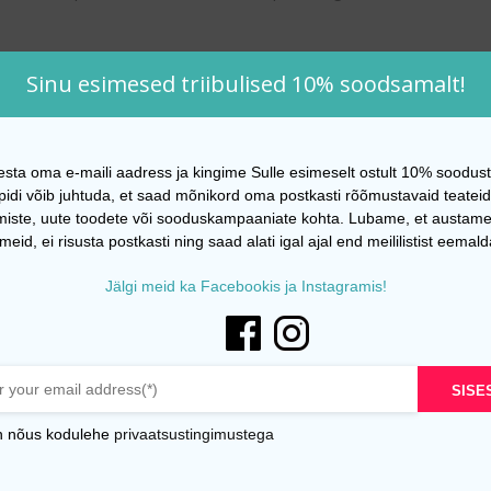
Sinu esimesed triibulised 10% soodsamalt!
esta oma e-maili aadress ja kingime Sulle esimeselt ostult 10% soodust
idi võib juhtuda, et saad mõnikord oma postkasti rõõmustavaid teatei
miste, uute toodete või sooduskampaaniate kohta. Lubame, et austame
SEOTUD TOOTED
eid, ei risusta postkasti ning saad alati igal ajal end meililistist eemal
Jälgi meid ka Facebookis ja Instagramis!
SISE
n nõus kodulehe
privaatsustingimustega