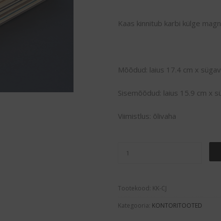
Kaas kinnitub karbi külge magne
Mõõdud: laius 17.4 cm x süga
Sisemõõdud: laius 15.9 cm x 
Viimistlus: õlivaha
KARP
KAANEGA
COFFEE
Tootekood:
KK-CJ
JAZZ
KOGUS
Kategooria:
KONTORITOOTED