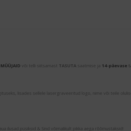
IMÜÜJAID
või telli siitsamast
TASUTA
saatmise ja
14-päevase
t
useks, lisades sellele lasergraveeritud logo, nime või teile oluli
kaua ilusad püsiksid & Sind võimalikult pikka aega rõõmustaksid!