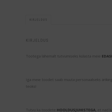
KIRJELDUS
KIRJELDUS
Tootega lähemalt tutvumiseks külasta meie
EDAS
Iga meie toodet saab muuta personaalseks ärikingit
teoks!
Tutvu ka toodete
HOOLDUSJUHISTEGA
, et nad 