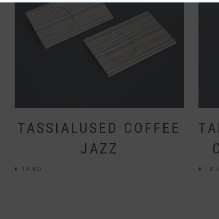
TASSIALUSED COFFEE
TA
JAZZ
€
18.00
€
18.