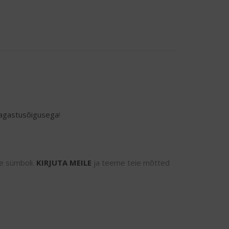
agastusõigusega
!
se sümboli.
KIRJUTA MEILE
ja teeme teie mõtted